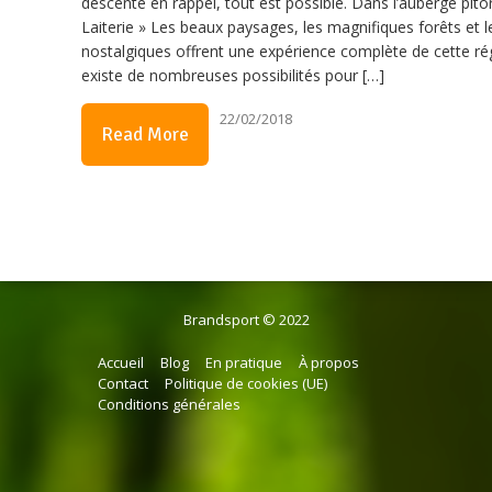
descente en rappel, tout est possible. Dans l’auberge pit
Laiterie » Les beaux paysages, les magnifiques forêts et le
nostalgiques offrent une expérience complète de cette rég
existe de nombreuses possibilités pour […]
22/02/2018
Read More
Brandsport © 2022
Accueil
Blog
En pratique
À propos
Contact
Politique de cookies (UE)
Conditions générales