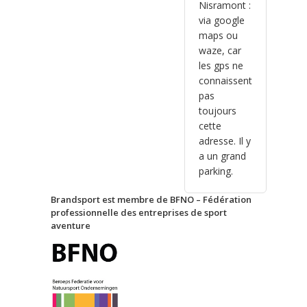
Nisramont :
via google
maps ou
waze, car
les gps ne
connaissent
pas
toujours
cette
adresse. Il y
a un grand
parking.
Brandsport est membre de BFNO – Fédération
professionnelle des entreprises de sport
aventure