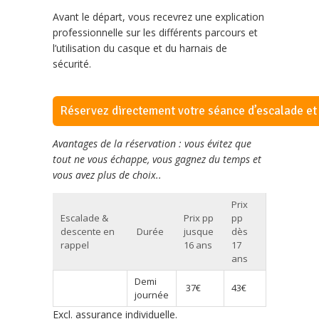
Avant le départ, vous recevrez une explication
professionnelle sur les différents parcours et
l’utilisation du casque et du harnais de
sécurité.
Réservez directement votre séance d’escalade et
Avantages de la réservation : vous évitez que
tout ne vous échappe, vous gagnez du temps et
vous avez plus de choix..
Prix
Escalade &
Prix pp
pp
descente en
Durée
jusque
dès
rappel
16 ans
17
ans
Demi
37€
43€
journée
Excl. assurance individuelle.