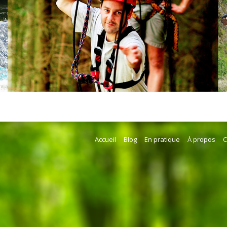
Accueil
Blog
En pratique
À propos
C