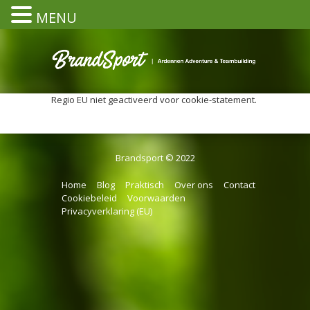
MENU
Regio EU niet geactiveerd voor cookie-statement.
Brandsport © 2022
Home
Blog
Praktisch
Over ons
Contact
Cookiebeleid
Voorwaarden
Privacyverklaring (EU)