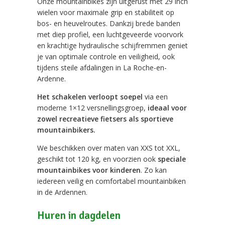
Onze mountainbikes zijn uitgerust met 29 inch
wielen voor maximale grip en stabiliteit op
bos- en heuvelroutes. Dankzij brede banden
met diep profiel, een luchtgeveerde voorvork
en krachtige hydraulische schijfremmen geniet
je van optimale controle en veiligheid, ook
tijdens steile afdalingen in La Roche-en-
Ardenne.
Het schakelen verloopt soepel
via een
moderne 1×12 versnellingsgroep,
ideaal voor
zowel recreatieve fietsers als sportieve
mountainbikers.
We beschikken over maten van XXS tot XXL,
geschikt tot 120 kg, en voorzien ook
speciale
mountainbikes voor kinderen
. Zo kan
iedereen veilig en comfortabel mountainbiken
in de Ardennen.
Huren in dagdelen