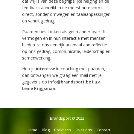
dat vrij is van deze begrijpelijke neiging en de
feedback aanreikt in de meest pure vorm;
direct, zonder omwegen en taalaanpassingen
en vanuit gedrag.
Paarden beschikken als geen ander over dit
vermogen en in hun interactie met mensen
bieden ze ons een rijk arsenaal aan reflectie
op ons gedrag, communicatie, leiderschap en
samenwerking.
Heb je
interesse
in coaching met paarden,
dan ontvangen we graag een mail met je
gegevens op
info@brandsport.be
t.a.v.
Lenie Krijgsman
.
Brandsport © 2022
Home
Blog
Praktisch
Over ons
Contact